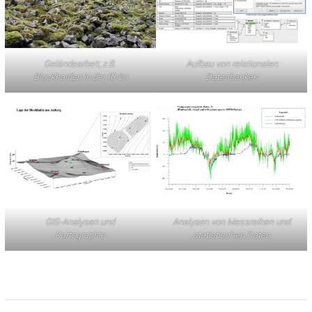
Geländearbeit, z.B.
Aufbau von relationalen
Blockhalden in der Rhön
Datenbanken
GIS-Analysen und
Analysen von Messreihen und
Kartographie
statistischen Daten