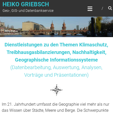
Zum
HEIKO GRIEBSCH
Inhalt
Geo-, GIS- und Datenbankservice
springen
Dienstleistungen zu den Themen Klimaschutz,
Treibhausgasbilanzierungen, Nachhaltigkeit,
Geographische Informationssysteme
(Datenbearbeitung, Auswertung, Analysen,
Vorträge und Präsentationen)
Im 21. Jahrhundert umfasst die Geographie viel mehr als nur
das Wissen über Städte, Meere und Berge. Die Schwerpunkte