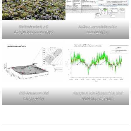
Geländearbeit, z.B.
Aufbau von relationalen
Blockhalden in der Rhön
Datenbanken
GIS-Analysen und
Analysen von Messreihen und
Kartographie
statistischen Daten