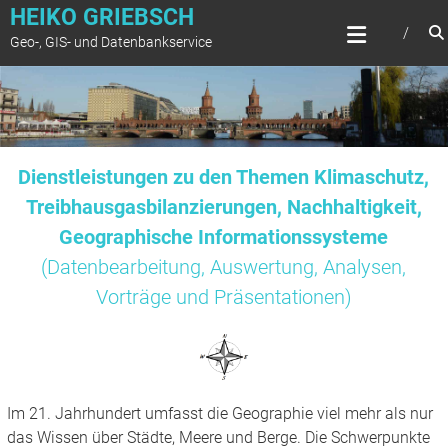
Zum
HEIKO GRIEBSCH
Inhalt
Geo-, GIS- und Datenbankservice
springen
Dienstleistungen zu den Themen Klimaschutz,
Treibhausgasbilanzierungen, Nachhaltigkeit,
Geographische Informationssysteme
(Datenbearbeitung, Auswertung, Analysen,
Vorträge und Präsentationen)
Im 21. Jahrhundert umfasst die Geographie viel mehr als nur
das Wissen über Städte, Meere und Berge. Die Schwerpunkte