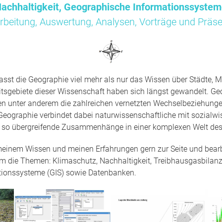
achhaltigkeit, Geographische Informationssyste
rbeitung, Auswertung, Analysen, Vorträge und Präse
sst die Geographie viel mehr als nur das Wissen über Städte, M
tsgebiete dieser Wissenschaft haben sich längst gewandelt. Ge
en unter anderem die zahlreichen vernetzten Wechselbeziehun
Geographie verbindet dabei naturwissenschaftliche mit sozialwi
t so übergreifende Zusammenhänge in einer komplexen Welt des
 meinem Wissen und meinen Erfahrungen gern zur Seite und bearbe
um die Themen: Klimaschutz, Nachhaltigkeit, Treibhausgasbilanz
tionssysteme (GIS) sowie Datenbanken.