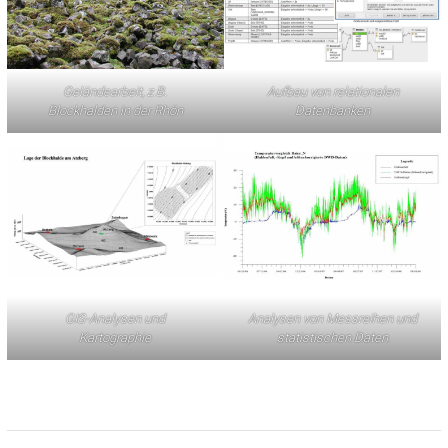
Geländearbeit, z.B.
Aufbau von relationalen
Blockhalden in der Rhön
Datenbanken
GIS-Analysen und
Analysen von Messreihen und
Kartographie
statistischen Daten