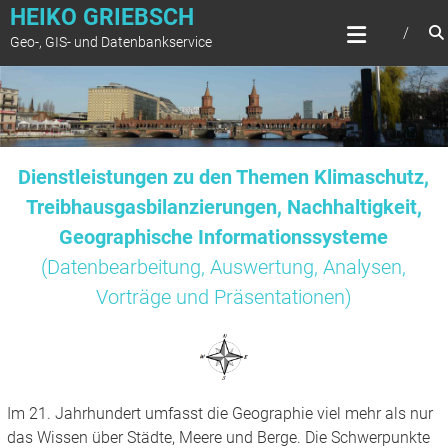
Zum
HEIKO GRIEBSCH
Inhalt
Geo-, GIS- und Datenbankservice
springen
Dienstleistungen zu den Themen Klimaschutz,
Treibhausgasbilanzierungen, Nachhaltigkeit,
Geographische Informationssysteme
(Datenbearbeitung, Auswertung, Analysen,
Vorträge und Präsentationen)
Im 21. Jahrhundert umfasst die Geographie viel mehr als nur
das Wissen über Städte, Meere und Berge. Die Schwerpunkte