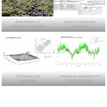
Geländearbeit, z.B.
Aufbau von relationalen
Blockhalden in der Rhön
Datenbanken
GIS-Analysen und
Analysen von Messreihen und
Kartographie
statistischen Daten