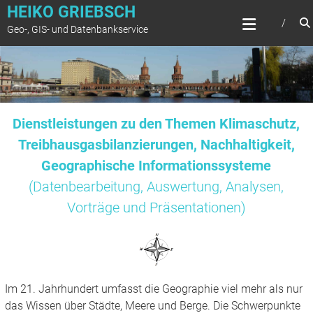
Zum
HEIKO GRIEBSCH
Inhalt
Geo-, GIS- und Datenbankservice
springen
Dienstleistungen zu den Themen Klimaschutz,
Treibhausgasbilanzierungen, Nachhaltigkeit,
Geographische Informationssysteme
(Datenbearbeitung, Auswertung, Analysen,
Vorträge und Präsentationen)
Im 21. Jahrhundert umfasst die Geographie viel mehr als nur
das Wissen über Städte, Meere und Berge. Die Schwerpunkte