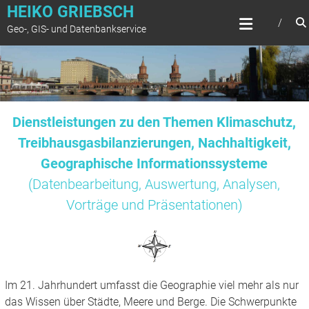
Zum
HEIKO GRIEBSCH
Inhalt
Geo-, GIS- und Datenbankservice
springen
Dienstleistungen zu den Themen Klimaschutz,
Treibhausgasbilanzierungen, Nachhaltigkeit,
Geographische Informationssysteme
(Datenbearbeitung, Auswertung, Analysen,
Vorträge und Präsentationen)
Im 21. Jahrhundert umfasst die Geographie viel mehr als nur
das Wissen über Städte, Meere und Berge. Die Schwerpunkte