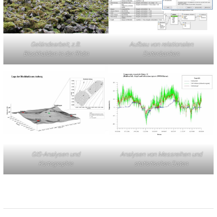
Geländearbeit, z.B.
Aufbau von relationalen
Blockhalden in der Rhön
Datenbanken
GIS-Analysen und
Analysen von Messreihen und
Kartographie
statistischen Daten