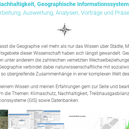
achhaltigkeit, Geographische Informationssyste
rbeitung, Auswertung, Analysen, Vorträge und Präse
sst die Geographie viel mehr als nur das Wissen über Städte, M
tsgebiete dieser Wissenschaft haben sich längst gewandelt. Ge
en unter anderem die zahlreichen vernetzten Wechselbeziehun
Geographie verbindet dabei naturwissenschaftliche mit sozialwi
t so übergreifende Zusammenhänge in einer komplexen Welt des
 meinem Wissen und meinen Erfahrungen gern zur Seite und bearbe
um die Themen: Klimaschutz, Nachhaltigkeit, Treibhausgasbilanz
tionssysteme (GIS) sowie Datenbanken.