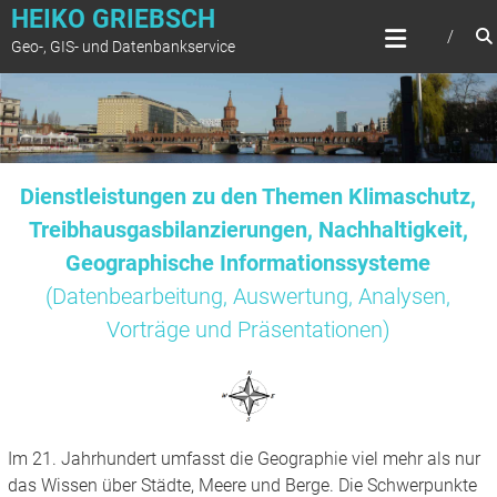
Zum
HEIKO GRIEBSCH
Inhalt
Geo-, GIS- und Datenbankservice
springen
Dienstleistungen zu den Themen Klimaschutz,
Treibhausgasbilanzierungen, Nachhaltigkeit,
Geographische Informationssysteme
(Datenbearbeitung, Auswertung, Analysen,
Vorträge und Präsentationen)
Im 21. Jahrhundert umfasst die Geographie viel mehr als nur
das Wissen über Städte, Meere und Berge. Die Schwerpunkte