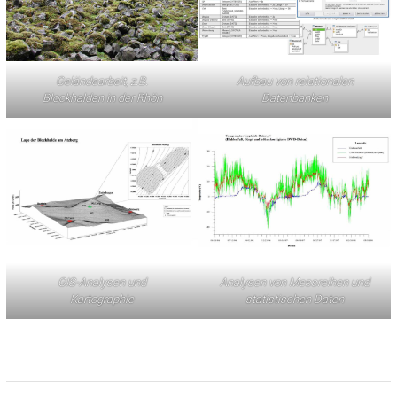
Geländearbeit, z.B.
Aufbau von relationalen
Blockhalden in der Rhön
Datenbanken
GIS-Analysen und
Analysen von Messreihen und
Kartographie
statistischen Daten