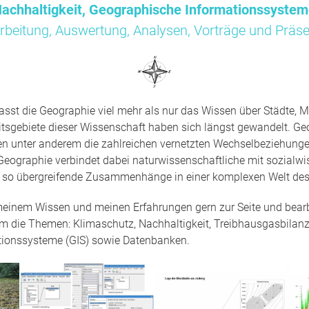
achhaltigkeit, Geographische Informationssyste
rbeitung, Auswertung, Analysen, Vorträge und Präse
sst die Geographie viel mehr als nur das Wissen über Städte, M
tsgebiete dieser Wissenschaft haben sich längst gewandelt. Ge
en unter anderem die zahlreichen vernetzten Wechselbeziehun
Geographie verbindet dabei naturwissenschaftliche mit sozialwi
t so übergreifende Zusammenhänge in einer komplexen Welt des
 meinem Wissen und meinen Erfahrungen gern zur Seite und bearbe
um die Themen: Klimaschutz, Nachhaltigkeit, Treibhausgasbilanz
tionssysteme (GIS) sowie Datenbanken.