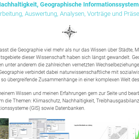
achhaltigkeit, Geographische Informationssyste
rbeitung, Auswertung, Analysen, Vorträge und Präse
sst die Geographie viel mehr als nur das Wissen über Städte, M
tsgebiete dieser Wissenschaft haben sich längst gewandelt. Ge
en unter anderem die zahlreichen vernetzten Wechselbeziehun
Geographie verbindet dabei naturwissenschaftliche mit sozialwi
t so übergreifende Zusammenhänge in einer komplexen Welt des
 meinem Wissen und meinen Erfahrungen gern zur Seite und bearbe
um die Themen: Klimaschutz, Nachhaltigkeit, Treibhausgasbilanz
tionssysteme (GIS) sowie Datenbanken.