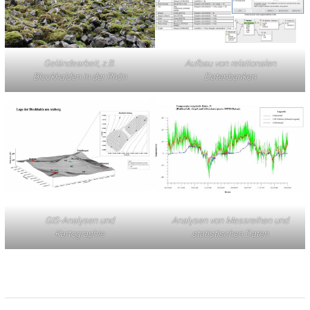
Geländearbeit, z.B.
Aufbau von relationalen
Blockhalden in der Rhön
Datenbanken
GIS-Analysen und
Analysen von Messreihen und
Kartographie
statistischen Daten