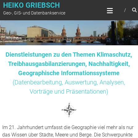
Zum
HEIKO GRIEBSCH
Inhalt
Geo-, GIS- und Datenbankservice
springen
Dienstleistungen zu den Themen Klimaschutz,
Treibhausgasbilanzierungen, Nachhaltigkeit,
Geographische Informationssysteme
(Datenbearbeitung, Auswertung, Analysen,
Vorträge und Präsentationen)
Im 21. Jahrhundert umfasst die Geographie viel mehr als nur
das Wissen über Städte, Meere und Berge. Die Schwerpunkte