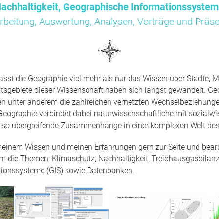
achhaltigkeit, Geographische Informationssyste
rbeitung, Auswertung, Analysen, Vorträge und Präse
sst die Geographie viel mehr als nur das Wissen über Städte, M
tsgebiete dieser Wissenschaft haben sich längst gewandelt. Ge
en unter anderem die zahlreichen vernetzten Wechselbeziehun
Geographie verbindet dabei naturwissenschaftliche mit sozialwi
t so übergreifende Zusammenhänge in einer komplexen Welt des
 meinem Wissen und meinen Erfahrungen gern zur Seite und bearbe
um die Themen: Klimaschutz, Nachhaltigkeit, Treibhausgasbilanz
tionssysteme (GIS) sowie Datenbanken.