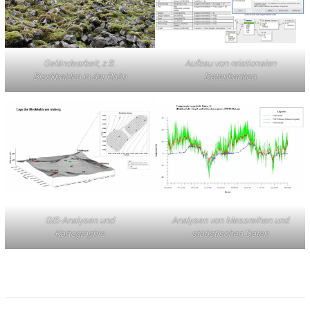
Geländearbeit, z.B.
Aufbau von relationalen
Blockhalden in der Rhön
Datenbanken
GIS-Analysen und
Analysen von Messreihen und
Kartographie
statistischen Daten