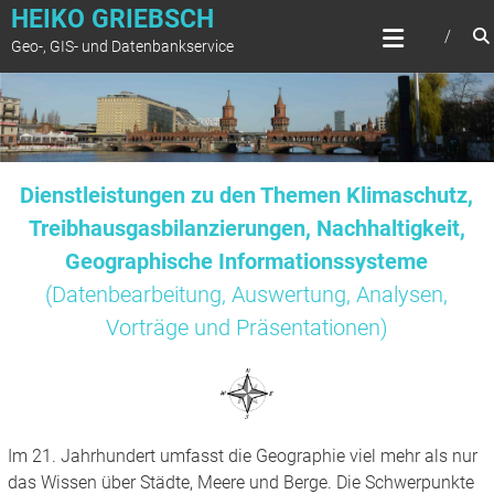
Zum
HEIKO GRIEBSCH
Inhalt
Geo-, GIS- und Datenbankservice
springen
Dienstleistungen zu den Themen Klimaschutz,
Treibhausgasbilanzierungen, Nachhaltigkeit,
Geographische Informationssysteme
(Datenbearbeitung, Auswertung, Analysen,
Vorträge und Präsentationen)
Im 21. Jahrhundert umfasst die Geographie viel mehr als nur
das Wissen über Städte, Meere und Berge. Die Schwerpunkte