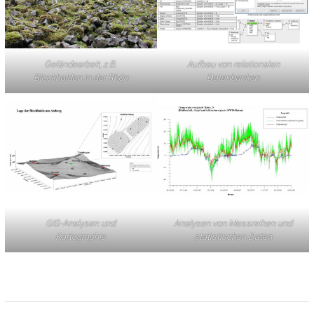
Geländearbeit, z.B.
Aufbau von relationalen
Blockhalden in der Rhön
Datenbanken
GIS-Analysen und
Analysen von Messreihen und
Kartographie
statistischen Daten