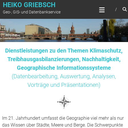
Zum
HEIKO GRIEBSCH
Inhalt
Geo-, GIS- und Datenbankservice
springen
Dienstleistungen zu den Themen Klimaschutz,
Treibhausgasbilanzierungen, Nachhaltigkeit,
Geographische Informationssysteme
(Datenbearbeitung, Auswertung, Analysen,
Vorträge und Präsentationen)
Im 21. Jahrhundert umfasst die Geographie viel mehr als nur
das Wissen über Städte, Meere und Berge. Die Schwerpunkte