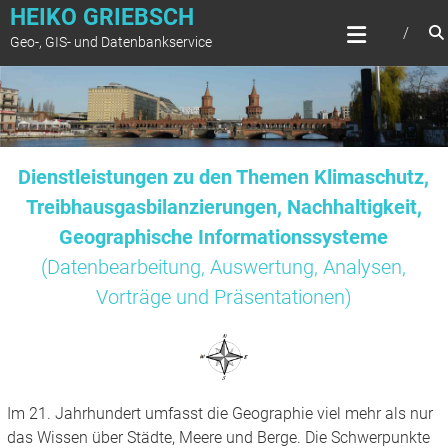
Zum
HEIKO GRIEBSCH
Inhalt
Geo-, GIS- und Datenbankservice
springen
Dienstleistungen zu den Themen Klimaschutz,
Treibhausgasbilanzierungen, Nachhaltigkeit,
Geographische Informationssysteme
(Datenbearbeitung, Auswertung, Analysen,
Vorträge und Präsentationen)
Im 21. Jahrhundert umfasst die Geographie viel mehr als nur
das Wissen über Städte, Meere und Berge. Die Schwerpunkte