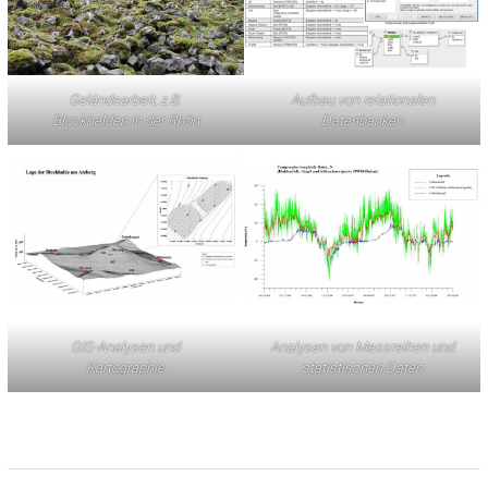
Geländearbeit, z.B.
Aufbau von relationalen
Blockhalden in der Rhön
Datenbanken
GIS-Analysen und
Analysen von Messreihen und
Kartographie
statistischen Daten