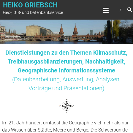
Zum
HEIKO GRIEBSCH
Inhalt
Geo-, GIS- und Datenbankservice
springen
Dienstleistungen zu den Themen Klimaschutz,
Treibhausgasbilanzierungen, Nachhaltigkeit,
Geographische Informationssysteme
(Datenbearbeitung, Auswertung, Analysen,
Vorträge und Präsentationen)
Im 21. Jahrhundert umfasst die Geographie viel mehr als nur
das Wissen über Städte, Meere und Berge. Die Schwerpunkte