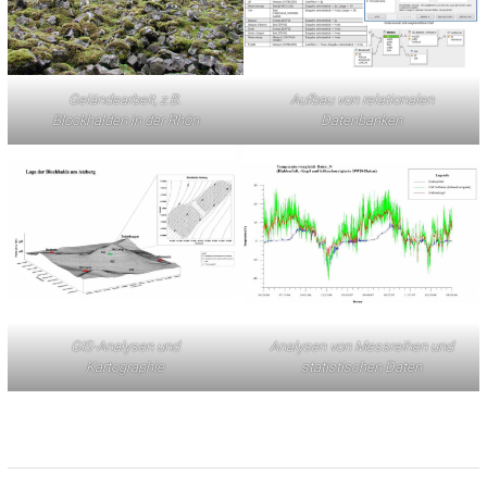
Geländearbeit, z.B.
Aufbau von relationalen
Blockhalden in der Rhön
Datenbanken
GIS-Analysen und
Analysen von Messreihen und
Kartographie
statistischen Daten