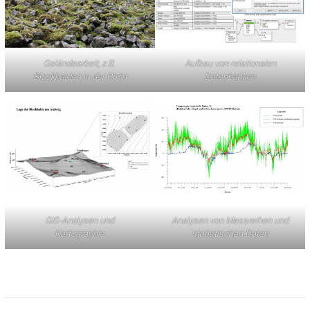
Geländearbeit, z.B.
Aufbau von relationalen
Blockhalden in der Rhön
Datenbanken
GIS-Analysen und
Analysen von Messreihen und
Kartographie
statistischen Daten