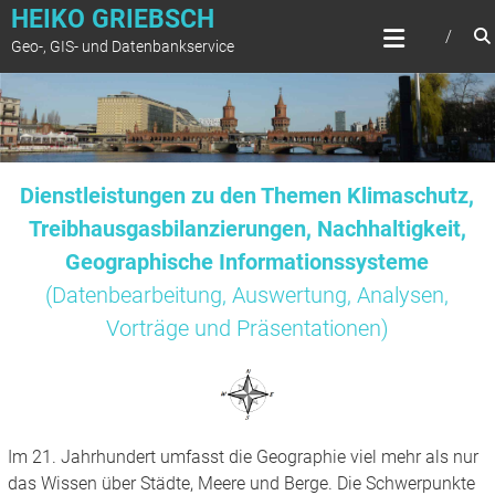
Zum
HEIKO GRIEBSCH
Inhalt
Geo-, GIS- und Datenbankservice
springen
Dienstleistungen zu den Themen Klimaschutz,
Treibhausgasbilanzierungen, Nachhaltigkeit,
Geographische Informationssysteme
(Datenbearbeitung, Auswertung, Analysen,
Vorträge und Präsentationen)
Im 21. Jahrhundert umfasst die Geographie viel mehr als nur
das Wissen über Städte, Meere und Berge. Die Schwerpunkte