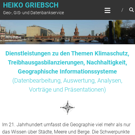
Zum
HEIKO GRIEBSCH
Inhalt
Geo-, GIS- und Datenbankservice
springen
Dienstleistungen zu den Themen Klimaschutz,
Treibhausgasbilanzierungen, Nachhaltigkeit,
Geographische Informationssysteme
(Datenbearbeitung, Auswertung, Analysen,
Vorträge und Präsentationen)
Im 21. Jahrhundert umfasst die Geographie viel mehr als nur
das Wissen über Städte, Meere und Berge. Die Schwerpunkte