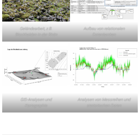
Geländearbeit, z.B.
Aufbau von relationalen
Blockhalden in der Rhön
Datenbanken
GIS-Analysen und
Analysen von Messreihen und
Kartographie
statistischen Daten