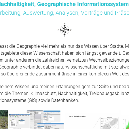
achhaltigkeit, Geographische Informationssyste
rbeitung, Auswertung, Analysen, Vorträge und Präse
sst die Geographie viel mehr als nur das Wissen über Städte, M
tsgebiete dieser Wissenschaft haben sich längst gewandelt. Ge
en unter anderem die zahlreichen vernetzten Wechselbeziehun
Geographie verbindet dabei naturwissenschaftliche mit sozialwi
t so übergreifende Zusammenhänge in einer komplexen Welt des
 meinem Wissen und meinen Erfahrungen gern zur Seite und bearbe
um die Themen: Klimaschutz, Nachhaltigkeit, Treibhausgasbilanz
tionssysteme (GIS) sowie Datenbanken.