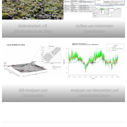
Geländearbeit, z.B.
Aufbau von relationalen
Blockhalden in der Rhön
Datenbanken
GIS-Analysen und
Analysen von Messreihen und
Kartographie
statistischen Daten