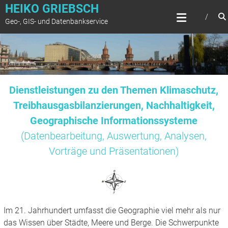
Zum
HEIKO GRIEBSCH
Inhalt
Geo-, GIS- und Datenbankservice
springen
Dienstleistungen zu den Themen Klimaschutz,
Treibhausgasbilanzierungen, Nachhaltigkeit,
Geographische Informationssysteme
(Datenbearbeitung, Auswertung, Analysen,
Vorträge und Präsentationen)
Im 21. Jahrhundert umfasst die Geographie viel mehr als nur
das Wissen über Städte, Meere und Berge. Die Schwerpunkte