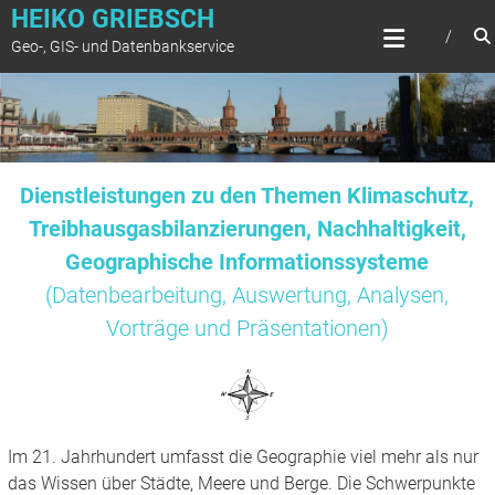
Zum
HEIKO GRIEBSCH
Inhalt
Geo-, GIS- und Datenbankservice
springen
Dienstleistungen zu den Themen Klimaschutz,
Treibhausgasbilanzierungen, Nachhaltigkeit,
Geographische Informationssysteme
(Datenbearbeitung, Auswertung, Analysen,
Vorträge und Präsentationen)
Im 21. Jahrhundert umfasst die Geographie viel mehr als nur
das Wissen über Städte, Meere und Berge. Die Schwerpunkte