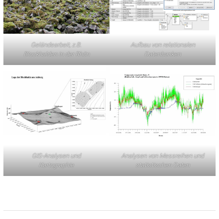
Geländearbeit, z.B.
Aufbau von relationalen
Blockhalden in der Rhön
Datenbanken
GIS-Analysen und
Analysen von Messreihen und
Kartographie
statistischen Daten