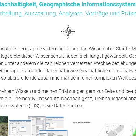
achhaltigkeit, Geographische Informationssyste
rbeitung, Auswertung, Analysen, Vorträge und Präse
sst die Geographie viel mehr als nur das Wissen über Städte, M
tsgebiete dieser Wissenschaft haben sich längst gewandelt. Ge
en unter anderem die zahlreichen vernetzten Wechselbeziehun
Geographie verbindet dabei naturwissenschaftliche mit sozialwi
t so übergreifende Zusammenhänge in einer komplexen Welt des
 meinem Wissen und meinen Erfahrungen gern zur Seite und bearbe
um die Themen: Klimaschutz, Nachhaltigkeit, Treibhausgasbilanz
tionssysteme (GIS) sowie Datenbanken.