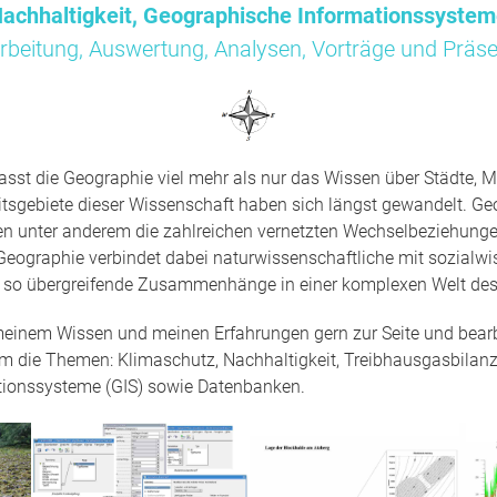
achhaltigkeit, Geographische Informationssyste
rbeitung, Auswertung, Analysen, Vorträge und Präse
sst die Geographie viel mehr als nur das Wissen über Städte, M
tsgebiete dieser Wissenschaft haben sich längst gewandelt. Ge
en unter anderem die zahlreichen vernetzten Wechselbeziehun
Geographie verbindet dabei naturwissenschaftliche mit sozialwi
t so übergreifende Zusammenhänge in einer komplexen Welt des
 meinem Wissen und meinen Erfahrungen gern zur Seite und bearbe
um die Themen: Klimaschutz, Nachhaltigkeit, Treibhausgasbilanz
tionssysteme (GIS) sowie Datenbanken.