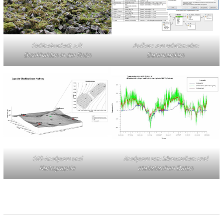
Geländearbeit, z.B.
Aufbau von relationalen
Blockhalden in der Rhön
Datenbanken
GIS-Analysen und
Analysen von Messreihen und
Kartographie
statistischen Daten