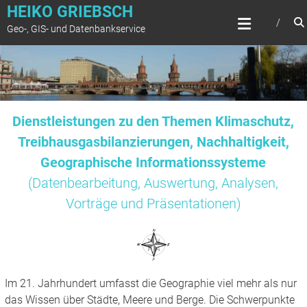
Zum
HEIKO GRIEBSCH
Inhalt
Geo-, GIS- und Datenbankservice
springen
Dienstleistungen zu den Themen Klimaschutz,
Treibhausgasbilanzierungen, Nachhaltigkeit,
Geographische Informationssysteme
(Datenbearbeitung, Auswertung, Analysen,
Vorträge und Präsentationen)
Im 21. Jahrhundert umfasst die Geographie viel mehr als nur
das Wissen über Städte, Meere und Berge. Die Schwerpunkte