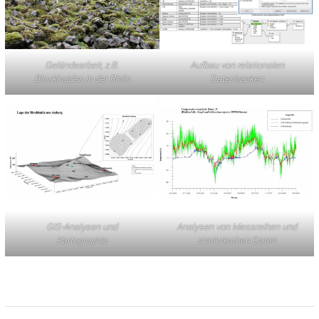
Geländearbeit, z.B.
Aufbau von relationalen
Blockhalden in der Rhön
Datenbanken
GIS-Analysen und
Analysen von Messreihen und
Kartographie
statistischen Daten