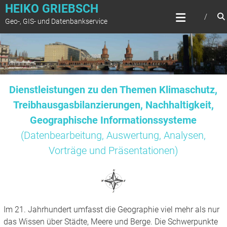
Zum
HEIKO GRIEBSCH
Inhalt
Geo-, GIS- und Datenbankservice
springen
Dienstleistungen zu den Themen Klimaschutz,
Treibhausgasbilanzierungen, Nachhaltigkeit,
Geographische Informationssysteme
(Datenbearbeitung, Auswertung, Analysen,
Vorträge und Präsentationen)
Im 21. Jahrhundert umfasst die Geographie viel mehr als nur
das Wissen über Städte, Meere und Berge. Die Schwerpunkte