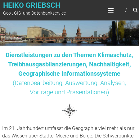
Zum
HEIKO GRIEBSCH
Inhalt
Geo-, GIS- und Datenbankservice
springen
Dienstleistungen zu den Themen Klimaschutz,
Treibhausgasbilanzierungen, Nachhaltigkeit,
Geographische Informationssysteme
(Datenbearbeitung, Auswertung, Analysen,
Vorträge und Präsentationen)
Im 21. Jahrhundert umfasst die Geographie viel mehr als nur
das Wissen über Städte, Meere und Berge. Die Schwerpunkte