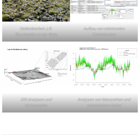
Geländearbeit, z.B.
Aufbau von relationalen
Blockhalden in der Rhön
Datenbanken
GIS-Analysen und
Analysen von Messreihen und
Kartographie
statistischen Daten