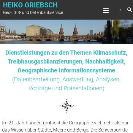
Zum
HEIKO GRIEBSCH
Inhalt
Geo-, GIS- und Datenbankservice
springen
Dienstleistungen zu den Themen Klimaschutz,
Treibhausgasbilanzierungen, Nachhaltigkeit,
Geographische Informationssysteme
(Datenbearbeitung, Auswertung, Analysen,
Vorträge und Präsentationen)
Im 21. Jahrhundert umfasst die Geographie viel mehr als nur
das Wissen über Städte, Meere und Berge. Die Schwerpunkte