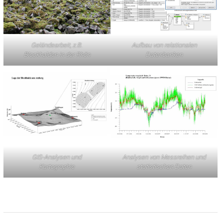
Geländearbeit, z.B.
Aufbau von relationalen
Blockhalden in der Rhön
Datenbanken
GIS-Analysen und
Analysen von Messreihen und
Kartographie
statistischen Daten