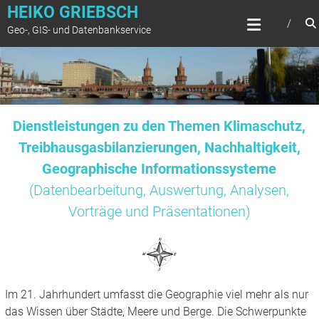
Zum
HEIKO GRIEBSCH
Inhalt
Geo-, GIS- und Datenbankservice
springen
Dienstleistungen zu den Themen Klimaschutz,
Treibhausgasbilanzierungen, Nachhaltigkeit,
Geographische Informationssysteme
(Datenbearbeitung, Auswertung, Analysen,
Vorträge und Präsentationen)
Im 21. Jahrhundert umfasst die Geographie viel mehr als nur
das Wissen über Städte, Meere und Berge. Die Schwerpunkte