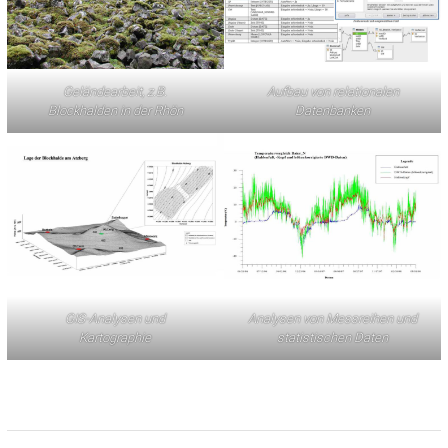
Geländearbeit, z.B.
Aufbau von relationalen
Blockhalden in der Rhön
Datenbanken
GIS-Analysen und
Analysen von Messreihen und
Kartographie
statistischen Daten