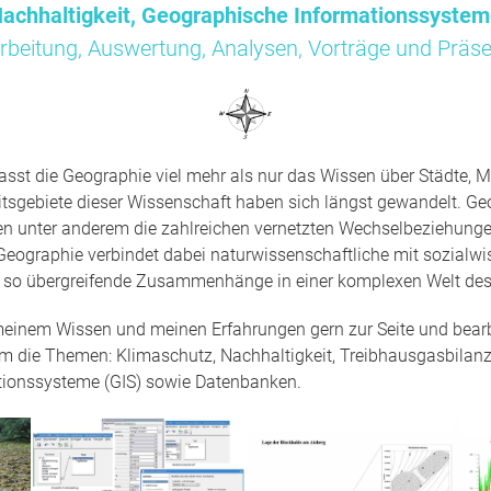
achhaltigkeit, Geographische Informationssyste
rbeitung, Auswertung, Analysen, Vorträge und Präse
sst die Geographie viel mehr als nur das Wissen über Städte, M
tsgebiete dieser Wissenschaft haben sich längst gewandelt. Ge
en unter anderem die zahlreichen vernetzten Wechselbeziehun
Geographie verbindet dabei naturwissenschaftliche mit sozialwi
t so übergreifende Zusammenhänge in einer komplexen Welt des
 meinem Wissen und meinen Erfahrungen gern zur Seite und bearbe
um die Themen: Klimaschutz, Nachhaltigkeit, Treibhausgasbilanz
tionssysteme (GIS) sowie Datenbanken.