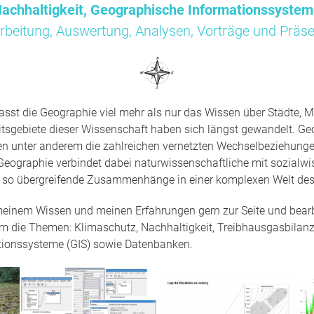
achhaltigkeit, Geographische Informationssyste
rbeitung, Auswertung, Analysen, Vorträge und Präse
sst die Geographie viel mehr als nur das Wissen über Städte, M
tsgebiete dieser Wissenschaft haben sich längst gewandelt. Ge
en unter anderem die zahlreichen vernetzten Wechselbeziehun
Geographie verbindet dabei naturwissenschaftliche mit sozialwi
t so übergreifende Zusammenhänge in einer komplexen Welt des
 meinem Wissen und meinen Erfahrungen gern zur Seite und bearbe
um die Themen: Klimaschutz, Nachhaltigkeit, Treibhausgasbilanz
tionssysteme (GIS) sowie Datenbanken.