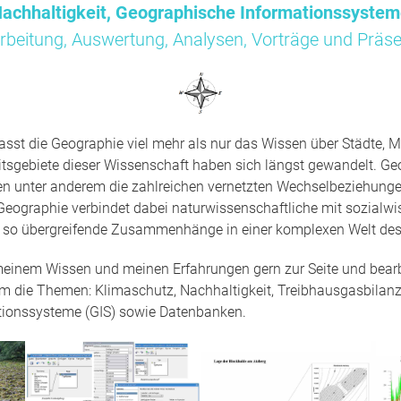
achhaltigkeit, Geographische Informationssyste
rbeitung, Auswertung, Analysen, Vorträge und Präse
sst die Geographie viel mehr als nur das Wissen über Städte, M
tsgebiete dieser Wissenschaft haben sich längst gewandelt. Ge
en unter anderem die zahlreichen vernetzten Wechselbeziehun
Geographie verbindet dabei naturwissenschaftliche mit sozialwi
t so übergreifende Zusammenhänge in einer komplexen Welt des
 meinem Wissen und meinen Erfahrungen gern zur Seite und bearbe
um die Themen: Klimaschutz, Nachhaltigkeit, Treibhausgasbilanz
tionssysteme (GIS) sowie Datenbanken.