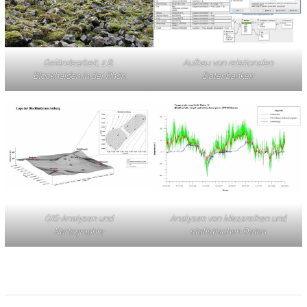
Geländearbeit, z.B.
Aufbau von relationalen
Blockhalden in der Rhön
Datenbanken
GIS-Analysen und
Analysen von Messreihen und
Kartographie
statistischen Daten