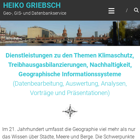
Zum
HEIKO GRIEBSCH
Inhalt
Geo-, GIS- und Datenbankservice
springen
Dienstleistungen zu den Themen Klimaschutz,
Treibhausgasbilanzierungen, Nachhaltigkeit,
Geographische Informationssysteme
(Datenbearbeitung, Auswertung, Analysen,
Vorträge und Präsentationen)
Im 21. Jahrhundert umfasst die Geographie viel mehr als nur
das Wissen über Städte, Meere und Berge. Die Schwerpunkte