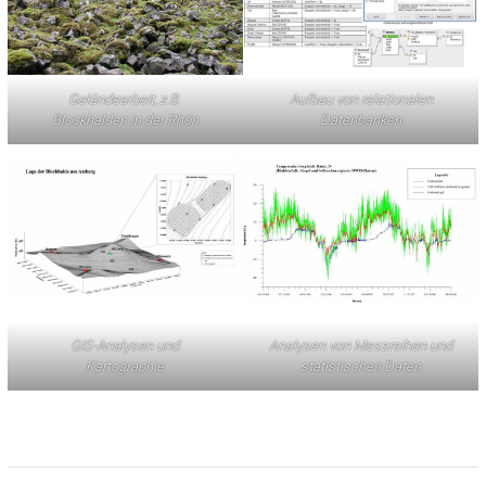
Geländearbeit, z.B.
Aufbau von relationalen
Blockhalden in der Rhön
Datenbanken
GIS-Analysen und
Analysen von Messreihen und
Kartographie
statistischen Daten