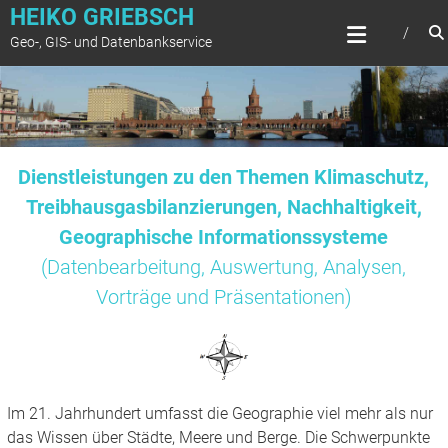
Zum
HEIKO GRIEBSCH
Inhalt
Geo-, GIS- und Datenbankservice
springen
Dienstleistungen zu den Themen Klimaschutz,
Treibhausgasbilanzierungen, Nachhaltigkeit,
Geographische Informationssysteme
(Datenbearbeitung, Auswertung, Analysen,
Vorträge und Präsentationen)
Im 21. Jahrhundert umfasst die Geographie viel mehr als nur
das Wissen über Städte, Meere und Berge. Die Schwerpunkte