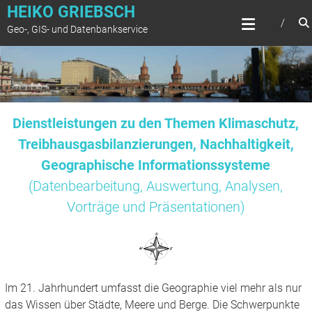
Zum
HEIKO GRIEBSCH
Inhalt
Geo-, GIS- und Datenbankservice
springen
Dienstleistungen zu den Themen Klimaschutz,
Treibhausgasbilanzierungen, Nachhaltigkeit,
Geographische Informationssysteme
(Datenbearbeitung, Auswertung, Analysen,
Vorträge und Präsentationen)
Im 21. Jahrhundert umfasst die Geographie viel mehr als nur
das Wissen über Städte, Meere und Berge. Die Schwerpunkte