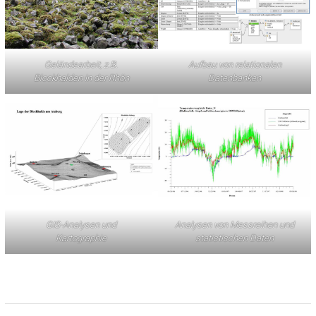
Geländearbeit, z.B.
Aufbau von relationalen
Blockhalden in der Rhön
Datenbanken
GIS-Analysen und
Analysen von Messreihen und
Kartographie
statistischen Daten