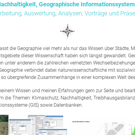
achhaltigkeit, Geographische Informationssyste
rbeitung, Auswertung, Analysen, Vorträge und Präse
sst die Geographie viel mehr als nur das Wissen über Städte, M
tsgebiete dieser Wissenschaft haben sich längst gewandelt. Ge
en unter anderem die zahlreichen vernetzten Wechselbeziehun
Geographie verbindet dabei naturwissenschaftliche mit sozialwi
t so übergreifende Zusammenhänge in einer komplexen Welt des
 meinem Wissen und meinen Erfahrungen gern zur Seite und bearbe
um die Themen: Klimaschutz, Nachhaltigkeit, Treibhausgasbilanz
tionssysteme (GIS) sowie Datenbanken.