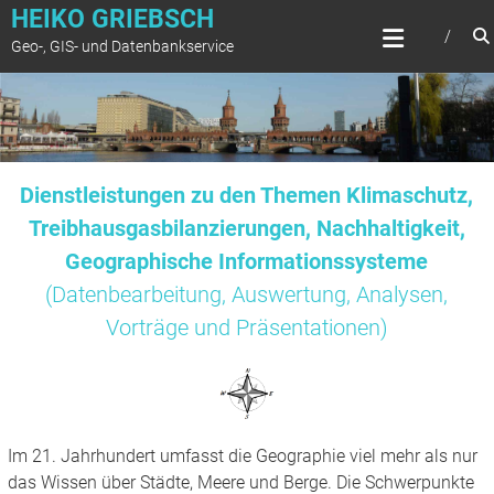
Zum
HEIKO GRIEBSCH
Inhalt
Geo-, GIS- und Datenbankservice
springen
Dienstleistungen zu den Themen Klimaschutz,
Treibhausgasbilanzierungen, Nachhaltigkeit,
Geographische Informationssysteme
(Datenbearbeitung, Auswertung, Analysen,
Vorträge und Präsentationen)
Im 21. Jahrhundert umfasst die Geographie viel mehr als nur
das Wissen über Städte, Meere und Berge. Die Schwerpunkte