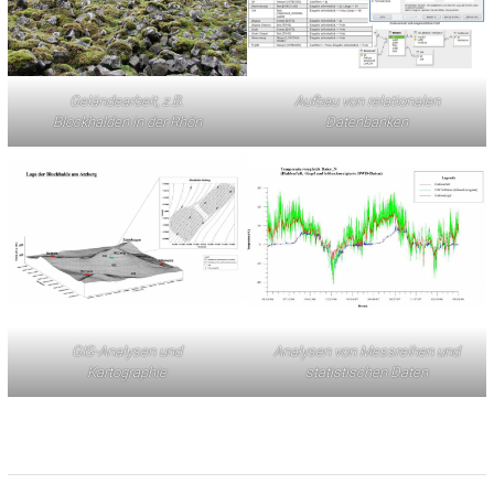
Geländearbeit, z.B.
Aufbau von relationalen
Blockhalden in der Rhön
Datenbanken
GIS-Analysen und
Analysen von Messreihen und
Kartographie
statistischen Daten