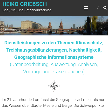
Zum
HEIKO GRIEBSCH
Inhalt
Geo-, GIS- und Datenbankservice
springen
Dienstleistungen zu den Themen Klimaschutz,
Treibhausgasbilanzierungen, Nachhaltigkeit,
Geographische Informationssysteme
(Datenbearbeitung, Auswertung, Analysen,
Vorträge und Präsentationen)
Im 21. Jahrhundert umfasst die Geographie viel mehr als nur
das Wissen über Städte, Meere und Berge. Die Schwerpunkte