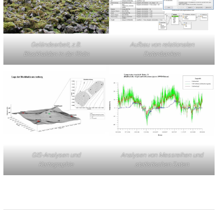
Geländearbeit, z.B.
Aufbau von relationalen
Blockhalden in der Rhön
Datenbanken
GIS-Analysen und
Analysen von Messreihen und
Kartographie
statistischen Daten