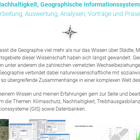
achhaltigkeit, Geographische Informationssyste
rbeitung, Auswertung, Analysen, Vorträge und Präse
sst die Geographie viel mehr als nur das Wissen über Städte, M
tsgebiete dieser Wissenschaft haben sich längst gewandelt. Ge
en unter anderem die zahlreichen vernetzten Wechselbeziehun
Geographie verbindet dabei naturwissenschaftliche mit sozialwi
t so übergreifende Zusammenhänge in einer komplexen Welt des
 meinem Wissen und meinen Erfahrungen gern zur Seite und bearbe
um die Themen: Klimaschutz, Nachhaltigkeit, Treibhausgasbilanz
tionssysteme (GIS) sowie Datenbanken.