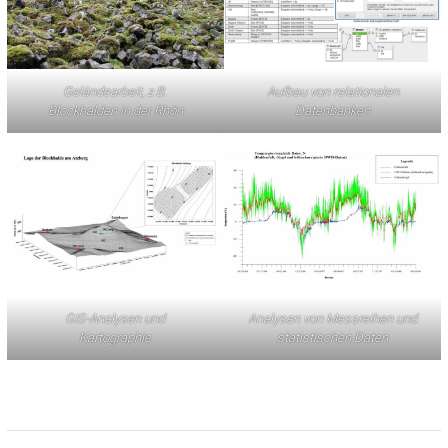
Geländearbeit, z.B.
Aufbau von relationalen
Blockhalden in der Rhön
Datenbanken
GIS-Analysen und
Analysen von Messreihen und
Kartographie
statistischen Daten