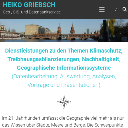
Zum
HEIKO GRIEBSCH
Inhalt
Geo-, GIS- und Datenbankservice
springen
Dienstleistungen zu den Themen Klimaschutz,
Treibhausgasbilanzierungen, Nachhaltigkeit,
Geographische Informationssysteme
(Datenbearbeitung, Auswertung, Analysen,
Vorträge und Präsentationen)
Im 21. Jahrhundert umfasst die Geographie viel mehr als nur
das Wissen über Städte, Meere und Berge. Die Schwerpunkte