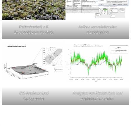
Geländearbeit, z.B.
Aufbau von relationalen
Blockhalden in der Rhön
Datenbanken
GIS-Analysen und
Analysen von Messreihen und
Kartographie
statistischen Daten