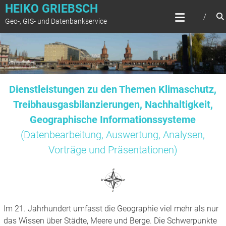
Zum
HEIKO GRIEBSCH
Inhalt
Geo-, GIS- und Datenbankservice
springen
Dienstleistungen zu den Themen Klimaschutz,
Treibhausgasbilanzierungen, Nachhaltigkeit,
Geographische Informationssysteme
(Datenbearbeitung, Auswertung, Analysen,
Vorträge und Präsentationen)
Im 21. Jahrhundert umfasst die Geographie viel mehr als nur
das Wissen über Städte, Meere und Berge. Die Schwerpunkte