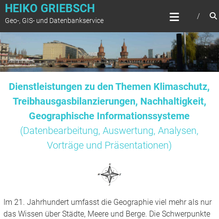
Zum
HEIKO GRIEBSCH
Inhalt
Geo-, GIS- und Datenbankservice
springen
Dienstleistungen zu den Themen Klimaschutz,
Treibhausgasbilanzierungen, Nachhaltigkeit,
Geographische Informationssysteme
(Datenbearbeitung, Auswertung, Analysen,
Vorträge und Präsentationen)
Im 21. Jahrhundert umfasst die Geographie viel mehr als nur
das Wissen über Städte, Meere und Berge. Die Schwerpunkte