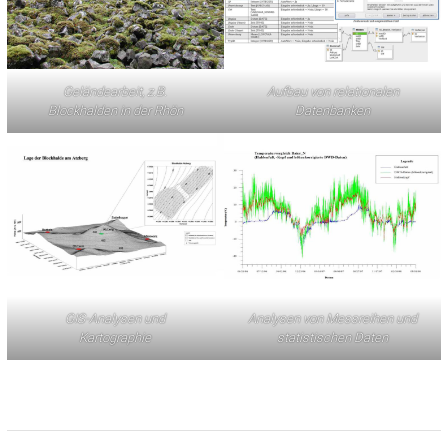
Geländearbeit, z.B.
Aufbau von relationalen
Blockhalden in der Rhön
Datenbanken
GIS-Analysen und
Analysen von Messreihen und
Kartographie
statistischen Daten