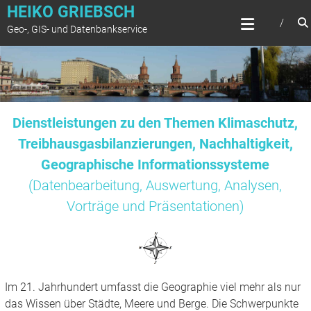
Zum
HEIKO GRIEBSCH
Inhalt
Geo-, GIS- und Datenbankservice
springen
Dienstleistungen zu den Themen Klimaschutz,
Treibhausgasbilanzierungen, Nachhaltigkeit,
Geographische Informationssysteme
(Datenbearbeitung, Auswertung, Analysen,
Vorträge und Präsentationen)
Im 21. Jahrhundert umfasst die Geographie viel mehr als nur
das Wissen über Städte, Meere und Berge. Die Schwerpunkte