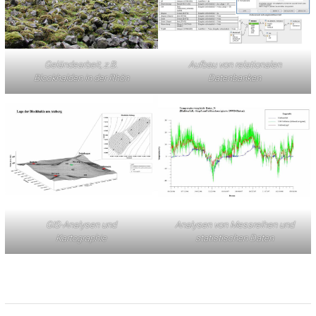
Geländearbeit, z.B.
Aufbau von relationalen
Blockhalden in der Rhön
Datenbanken
GIS-Analysen und
Analysen von Messreihen und
Kartographie
statistischen Daten