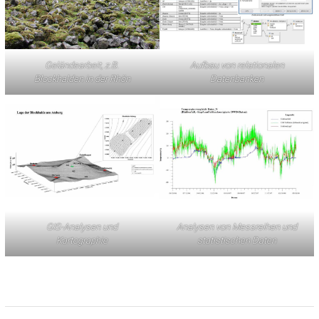
Geländearbeit, z.B.
Aufbau von relationalen
Blockhalden in der Rhön
Datenbanken
GIS-Analysen und
Analysen von Messreihen und
Kartographie
statistischen Daten