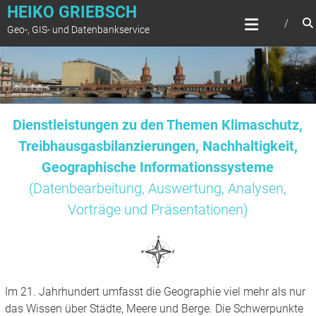
Zum
HEIKO GRIEBSCH
Inhalt
Geo-, GIS- und Datenbankservice
springen
Dienstleistungen zu den Themen Klimaschutz,
Treibhausgasbilanzierungen, Nachhaltigkeit,
Geographische Informationssysteme
(Datenbearbeitung, Auswertung, Analysen,
Vorträge und Präsentationen)
Im 21. Jahrhundert umfasst die Geographie viel mehr als nur
das Wissen über Städte, Meere und Berge. Die Schwerpunkte