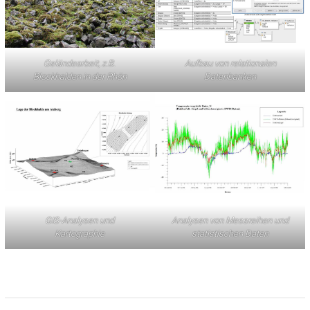
Geländearbeit, z.B.
Aufbau von relationalen
Blockhalden in der Rhön
Datenbanken
GIS-Analysen und
Analysen von Messreihen und
Kartographie
statistischen Daten