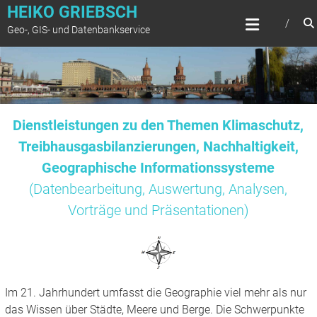
Zum
HEIKO GRIEBSCH
Inhalt
Geo-, GIS- und Datenbankservice
springen
Dienstleistungen zu den Themen Klimaschutz,
Treibhausgasbilanzierungen, Nachhaltigkeit,
Geographische Informationssysteme
(Datenbearbeitung, Auswertung, Analysen,
Vorträge und Präsentationen)
Im 21. Jahrhundert umfasst die Geographie viel mehr als nur
das Wissen über Städte, Meere und Berge. Die Schwerpunkte